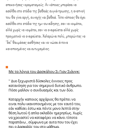
απεικονήσεις-οραματισμούς. Αν κάποιος μπορέσει να
εισέλθει στο στάδιο της βαθειάς συγκέντρωσης, η αναπνοή
του θα γίνει αργή, συνεχής και βαθειά. Τότε κάποιος θα έχει
εισέλθει στο στάδιο της ημι-συνείδησης, σαν να κοιμάται,
αλλά χωρίς να κοιμάται, σαν να ονειρεύεται αλλά χωρίς
πραγματικά να ονειρεύεται. Χαλαρώνει πολύ, μπορώντας να
''δεί'' θαυμάσιες αισθήσεις και να νιώσει έντονα
ικανοποιημένος και ευτυχισμένος.
Με τα λόγια του Δασκάλου Σι Γιαν Σιάνγκ:
'' Δυο ξεχωριστά δύσκολες έννοιες προς
κατανόηση για τον σημερινό δυτικό άνθρωπο.
Πόσο μαλλον ο συνδυασμός και των δύο.
Καταρχήν καποιος αρχάριος θα πρέπει να
ειναι πολυ ικανοποιημένος με τον εαυτό του,
εάν καθίσει έστω και πέντε μονο λεπτά στην
θέση λωτού ή απλα οκλαδόν ημερησίως. Χωρίς
να χρειαστεί να καταφέρει να κάνει τίποτα
παραπάνω , σύμφωνα με αυτα που του έχει
πει ο Δασκαλός του στο μάθημα.