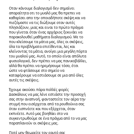
Οταν κάνουμε διαλογισμό δεν σημαίνει
απαραίτητα οτι το μυαλό μας θα πρεπει να
καθαρίσει απο την οποιαδήποτε σκέψη και να
πιεζόμαστε να τις διώξουμε οταν αυτές
πλησιάζουν, μιας και ειναι το πρώτο πράγμα
που γίνεται όταν ένας αρχάριος ξεκινάει να
παρακολουθεί μαθήματα διαλογισμού. Με το
που κλείσουμε τα μάτια μας, όλες οι σκέψεις,
όλα τα προβλήματα επιτίθενται, λες και
κλείνοντας τα μάτια, ανοίγει μια μεγάλη πόρτα
του μυαλού μας. Αυτό, το οποίο είναι απόλυτα
φυσιολογικό, δεν πρέπει να μας πανικοβάλλει,
αλλά θα πρέπει να ηρεμήσουμε τόσο, έτσι
ώστε να φτάσουμε στο σημείο να
καταφέρουμε να εστιάσουμε σε μια από όλες
αυτές τις σκέψεις.
Έχουμε ακούσει πάρα πολλές φορές
Δασκάλους να μας λένε εστιάστε την προσοχή
σας στην αναπνοή, φανταστείτε τον αέρα την
στιγμή που εισέρχεται από τα ρουθούνια σας
όταν εισπνέετε και που εξέρχεται, όταν
εκπνέετε. Αυτό μας βοηθάει στο να
συγκεντρωθούμε σε ένα πράγμα από το να μας
παραπλανούν οι σκέψεις μας.
Ποτέ μην θεωρείτε τον εαυτό σας