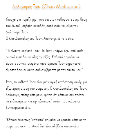
Διαλογισμός Τσαν (Chan Meditation)
Υπάρχει μια παρεξήγηση στο ότι όταν καθόμαστε στην θέση
του λωτού, δηλαδη οκλαδόν, αυτό ισοδυναμεί με τον
Διαλογισμό Τσαν.
Ο 6ος Δάσκαλος του Τσαν, Χούινενγκ κάποτε είπε:
'' Τι είναι το καθιστό Τσαν; Το Τσαν υπάρχει έξω από κάθε
φυσικό εμπόδιο και όλες τις αξίες. Καθιστό σημαίνει να
είμαστε συγκεντρωμένοι και ατάραχοι. Τσαν σημαίνει να
είμαστε ήρεμοι και να συλλογιζόμαστε με τον εαυτό μας.''
Έτσι, το καθιστό Τσαν είναι μια ψυχική κατάσταση και όχι μια
εξωτερική στάση του σώματος. Ο 6ος Δάσκαλος του Τσαν,
Χούινενγκ, επίσης είπε με ευκρίνεια ότι κάποιος δεν πρέπει
να ενδιαφέρεται για την εξωτερική στάση του σώματος.
Συγκεκριμένα είπε:
''Κάποιοι λένε πως ''καθιστό'' σημαίνει να κρατάει κάποιος το
σώμα του ακίνητο. Αυτό δεν είναι αλήθεια και αυτοί οι