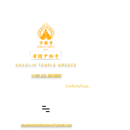
S H A O L I N T E M P L E G R E E C E
(+30) 211 2672597
Σύνδεση/Εγγραφή
shaolintemplegreece@gmail.com