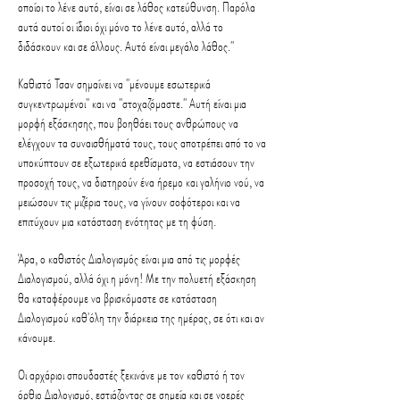
οποίοι το λένε αυτό, είναι σε λάθος κατεύθυνση. Παρόλα
αυτά αυτοί οι ίδιοι όχι μόνο το λένε αυτό, αλλά το
διδάσκουν και σε άλλους. Αυτό είναι μεγάλο λάθος.''
Καθιστό Τσαν σημαίνει να ''μένουμε εσωτερικά
συγκεντρωμένοι'' και να ''στοχαζόμαστε.'' Αυτή είναι μια
μορφή εξάσκησης, που βοηθάει τους ανθρώπους να
ελέγχουν τα συναισθήματά τους, τους αποτρέπει από το να
υποκύπτουν σε εξωτερικά ερεθίσματα, να εστιάσουν την
προσοχή τους, να διατηρούν ένα ήρεμο και γαλήνιο νού, να
μειώσουν τις μιζέρια τους, να γίνουν σοφότεροι και να
επιτύχουν μια κατάσταση ενότητας με τη φύση.
Άρα, ο καθιστός Διαλογισμός είναι μια από τις μορφές
Διαλογισμού, αλλά όχι η μόνη! Με την πολυετή εξάσκηση
θα καταφέρουμε να βρισκόμαστε σε κατάσταση
Διαλογισμού καθ'όλη την διάρκεια της ημέρας, σε ότι και αν
κάνουμε.
Οι αρχάριοι σπουδαστές ξεκινάνε με τον καθιστό ή τον
όρθιο Διαλογισμό, εστιάζοντας σε σημεία και σε νοερές