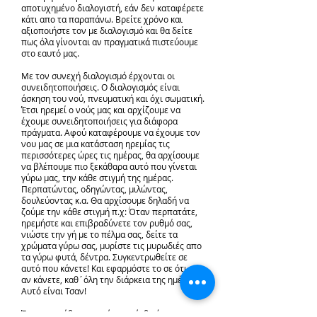
αποτυχημένο διαλογιστή, εάν δεν καταφέρετε
κάτι απο τα παραπάνω. Βρείτε χρόνο και
αξιοποιήστε τον με διαλογισμό και θα δείτε
πως όλα γίνονται αν πραγματικά πιστεύουμε
στο εαυτό μας.
Με τον συνεχή διαλογισμό έρχονται οι
συνειδητοποιήσεις. Ο διαλογισμός είναι
άσκηση του νού, πνευματική και όχι σωματική.
Έτσι ηρεμεί ο νούς μας και αρχίζουμε να
έχουμε συνειδητοποιήσεις για διάφορα
πράγματα. Αφού καταφέρουμε να έχουμε τον
νου μας σε μια κατάσταση ηρεμίας τις
περισσότερες ώρες τις ημέρας, θα αρχίσουμε
να βλέπουμε πιο ξεκάθαρα αυτό που γίνεται
γύρω μας, την κάθε στιγμή της ημέρας.
Περπατώντας, οδηγώντας, μιλώντας,
δουλεύοντας κ.α. Θα αρχίσουμε δηλαδή να
ζούμε την κάθε στιγμή π.χ: Όταν περπατάτε,
ηρεμήστε και επιβραδύνετε τον ρυθμό σας,
νιώστε την γή με το πέλμα σας, δείτε τα
χρώματα γύρω σας, μυρίστε τις μυρωδιές απο
τα γύρω φυτά, δέντρα. Συγκεντρωθείτε σε
αυτό που κάνετε! Και εφαρμόστε το σε ότι και
αν κάνετε, καθ´όλη την διάρκεια της ημέρας!
Αυτό είναι Τσαν!
Έτσι, την κάθε χρονική στιγμή, θα έχετε