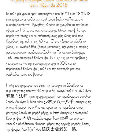
στην Πάρνηθα 2018
Για άλλη μία χρονιά πραγματοποιήθηκε από 16/11 εώς 18/11/18,
ένα τριήμερο με αυθεντική κουλτούρα Σαολίν και Ταιτσί, στο
όμορφο βουνό της Πάρνηθας, πλούσιο σε χλωρίδα και πανίδα σε
υψόμετρο 1161μ, στο ορεινό καταφύγιο Μπάφι, στο ψηλότερο
σημείο της πόλης και σε απόσταση μόλις μίας ώρας από τους
θορύβους της πόλης της Αθήνας. Σ’ έναν ζεστό και φιλόξενο
χώρο, με μοναδική θέα, ζήσαμε μοναδικές, αξέχαστες εμπειρίες
ασκούμενοι στο παραδοσιακό Σαολίν και Ταιτσί, στο Διαλογισμό
Τσάν, στο εσωτερικό Κούνγκ φου Neigong, με τις προβολές
ντοκυμαντέρ για την εσωτερική ενέργεια (Qi) και το
παραδοσιακό Κούνγκ φου, αλλά και την πεζοπορία μας στο
ομιχλώδες τοπίο του βουνού.
Η ύλη του τριημέρου που είχαν την ευκαιρία να διδαχθούν οι
συμμετέχοντες από τον 34ης γενεάς μοναχό Σαολίν Σι Γιάν Σιάνγκ
释延向法师, ήταν η αρχική μορφή του παραδοσιακού συνόλου
Σαολίν Λουόχαν Σι Μπα Σόου 少林罗汉十八手, ασκήσεις τις
οποίες δημιούργησε ο Μποντιντάρμα και τις παρέδωσε στους
μοναχούς Σαολίν σε μορφή μάχης, οι Επτά Ασκήσεις Εσωτερικού
Κούνγκ φου 內功 και Διαλογισμός Τσάν 坐禅 και από τον
Δάσκαλο Αλεξόπουλο Νικόλαο μέρος της αρχικής μορφής Ταιτσί,
της φόρμας Λάο Τζιά Γι Λου 陈氏太极老架一路.