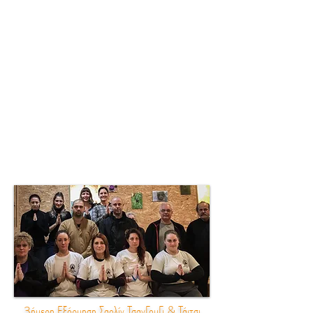
3ήμερη Εξόρμηση Σαολίν ΤσανΓουΓι & Τάιτσι