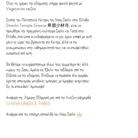
Όλες τις ημέρες της εξόρμησης υπήρχε αρκετό φαγητό με
Vegetarian κουζίνα.
Σκοπός του Πολιτιστικού Κέντρου του Ναού Σαολίν στην Ελλάδα
Shaolin Temple Greece 希腊少林寺, είναι να
προωθήσει την πραγματική κουλτούρα Σαολίν και Ταιτσί στην
Ελλάδα, έτσι ώστε οι ενδιαφερόμενοι να μην έχουν επαφή με αυτή
μόνο τις ώρες που βρίσκονται στο Κέντρο, αλλά να την
ενσωματώσουν στην καθημερινότητά τους και να επωφεληθούν
ουσιαστικά από αυτή.
Θα θέλαμε να ευχαριστήσουμε όλους τους συμμετέχοντες αλλά
κυρίως την Σίσσυ, Αμαλία και Έβελιν που ταξίδεψαν από την
Ελβετία για την εξόρμηση. Ελπίζουμε να περάσατε όλοι όμορφα,
έχοντας αποκομίσει μοναδικές εμπειρίες με όμορφες αναμνήσεις.
Εις το επανειδείν! Αμιτουοφό!
Αναφορά της 3ήμερης Εξόρμησή μας από την Κινέζικη εφημερίδα
CHINA GREECE TIMES
Αναφορα από την επίσημη ιστοσελίδα του Ναού Σαολίν
εδώ