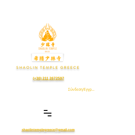
S H A O L I N T E M P L E G R E E C E
(+30) 211 2672597
Σύνδεση/Εγγραφή
shaolintemplegreece@gmail.com